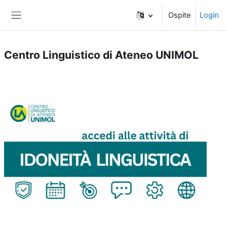
Vai al contenuto principale
Ospite
Login
Pannello laterale
Centro Linguistico di Ateneo UNIMOL